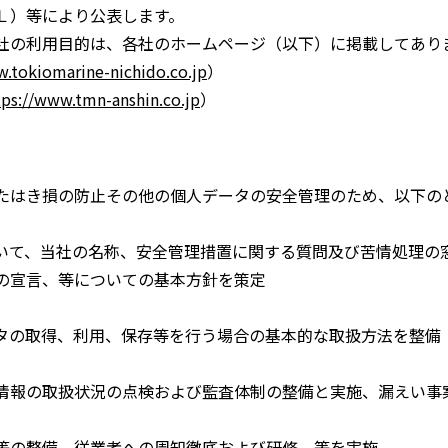
Ｌ）等により公表します。
社の利用目的は、各社のホームページ（以下）に掲載してあり
w.tokiomarine-nichido.co.jp
）
tps://www.tmn-anshin.co.jp
）
たはき損の防止その他の個人データの安全管理のため、以下の
いて、当社の名称、安全管理措置に関する質問及び苦情処理の
の宣言、等についての基本方針を策定
タの取得、利用、保存等を行う場合の基本的な取扱方法を整備
情報の取扱状況の点検および監査体制の整備と実施、漏えい事
等の整備、従業者への周知徹底および研修、等を実施